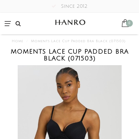
Since 2012
0
Home
/
Moments Lace Cup Padded Bra Black (071503)
MOMENTS LACE CUP PADDED BRA
BLACK (071503)