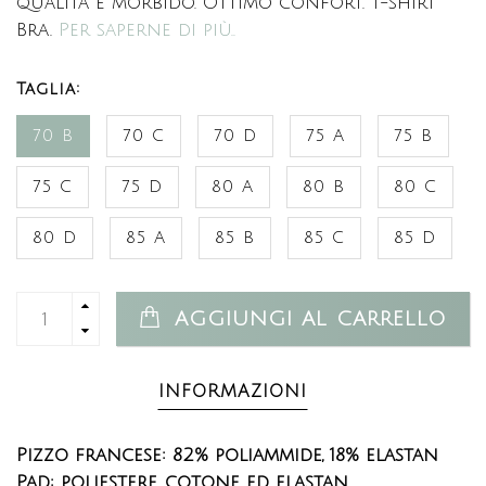
qualità e morbido. Ottimo confort. T-shirt
Bra.
Per saperne di più..
Taglia:
70 B
70 C
70 D
75 A
75 B
75 C
75 D
80 A
80 B
80 C
80 D
85 A
85 B
85 C
85 D
AGGIUNGI AL CARRELLO
INFORMAZIONI
Pizzo francese:
82% poliammide,
18% elastan
Pad: poliestere, cotone ed elastan