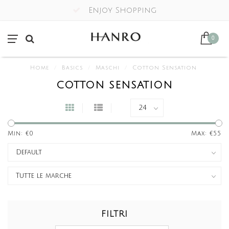
Enjoy Shopping
0
Home
/
Basics
/
Maschi
/
Cotton Sensation
COTTON SENSATION
Min: €
0
Max: €
55
FILTRI