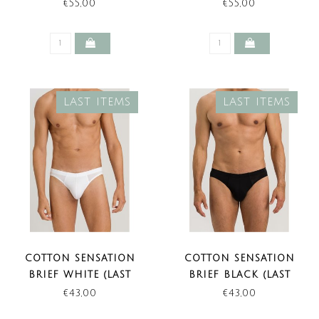
PANTS BLACK
PANTS WHITE
€55,00
€55,00
LAST ITEMS
LAST ITEMS
COTTON SENSATION
COTTON SENSATION
BRIEF WHITE (LAST
BRIEF BLACK (LAST
ITEMS)
ITEMS)
€43,00
€43,00