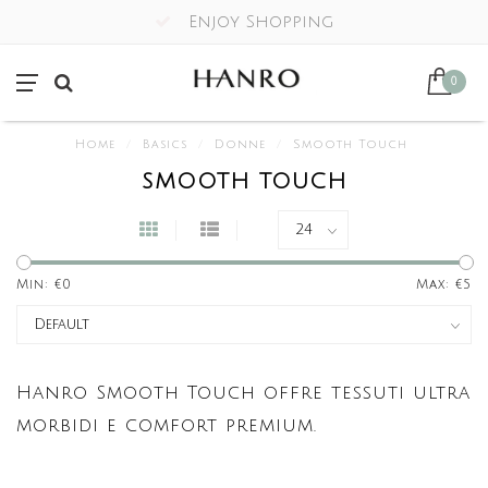
Enjoy Shopping
0
Home
/
Basics
/
Donne
/
Smooth Touch
SMOOTH TOUCH
Min: €
0
Max: €
5
Hanro Smooth Touch offre tessuti ultra
morbidi e comfort premium.