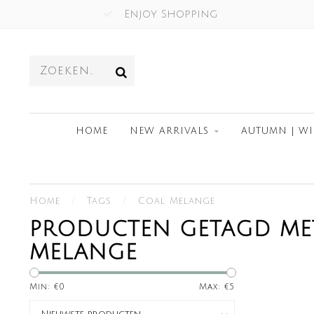
Enjoy Shopping
HOME
NEW ARRIVALS
AUTUMN | WI
Home
/
Tags
/
Coal Melange
PRODUCTEN GETAGD ME
MELANGE
Min: €
0
Max: €
5