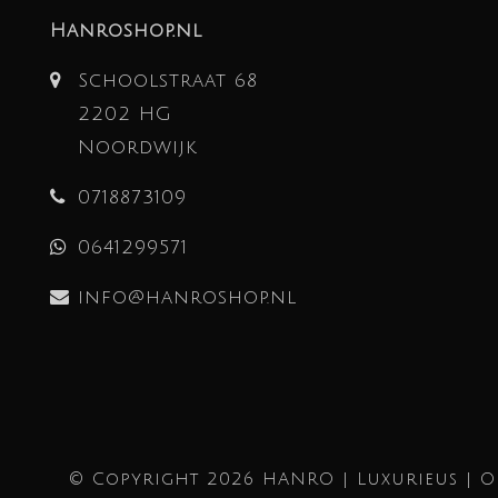
Hanroshop.nl
Schoolstraat 68
2202 HG
Noordwijk
0718873109
0641299571
info@hanroshop.nl
© Copyright 2026 HANRO | Luxurieus | 