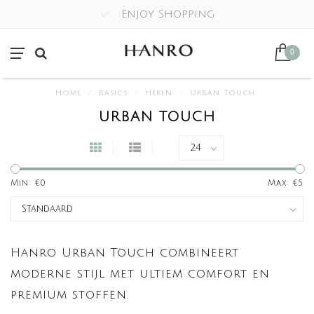
Enjoy Shopping
0
Home
/
Basics
/
Heren
/
Urban Touch
URBAN TOUCH
Min: €
0
Max: €
5
Hanro Urban Touch combineert
moderne stijl met ultiem comfort en
premium stoffen.