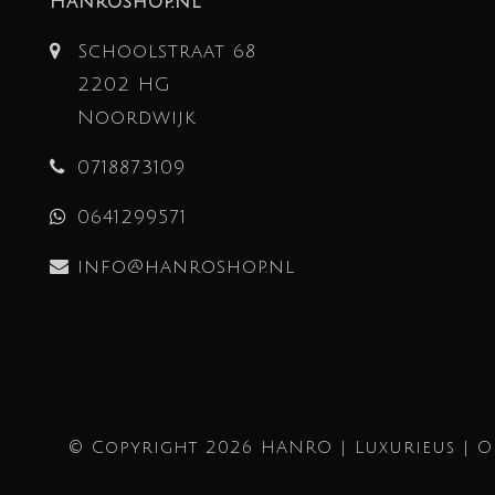
Hanroshop.nl
Schoolstraat 68
2202 HG
Noordwijk
0718873109
0641299571
info@hanroshop.nl
© Copyright 2026 HANRO | Luxurieus | 