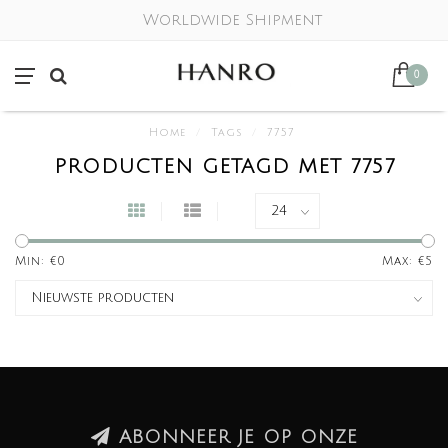
Worldwide Shipment
0
Home
/
Tags
/
7757
PRODUCTEN GETAGD MET 7757
Min: €
0
Max: €
5
ABONNEER JE OP ONZE