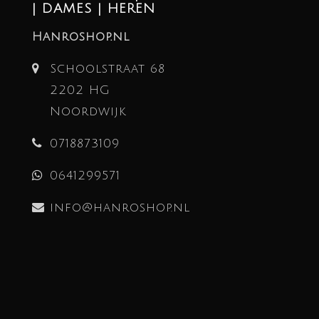
| DAMES | HEREN
Hanroshop.nl
Schoolstraat 68
2202 HG
Noordwijk
0718873109
0641299571
info@hanroshop.nl