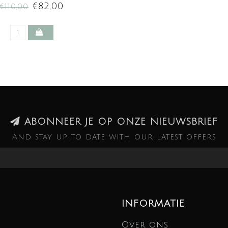
€82,00
€110,00
ABONNEER JE OP ONZE NIEUWSBRIEF
And stay up to date with our latest offers
INFORMATIE
Over ons