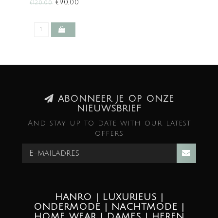
STRIPE (SALE)
€90,00
€120,00
ABONNEER JE OP ONZE
NIEUWSBRIEF
And stay up to date with our latest
offers
HANRO | LUXURIEUS |
ONDERMODE | NACHTMODE |
HOME WEAR | DAMES | HEREN