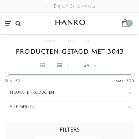
Enjoy Shopping
0
Home
/
Tags
/
3043
PRODUCTEN GETAGD MET 3043
Min: €
0
Max: €
90
FILTERS