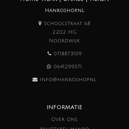
Hanroshop.nl
Schoolstraat 68
2202 HG
Noordwijk
0718873109
0641299571
info@hanroshop.nl
INFORMATIE
Over ons