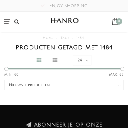
Enjoy Shopping
0
Home
/
Tags
/
1484
PRODUCTEN GETAGD MET 1484
Min: €
0
Max: €
5
ABONNEER JE OP ONZE