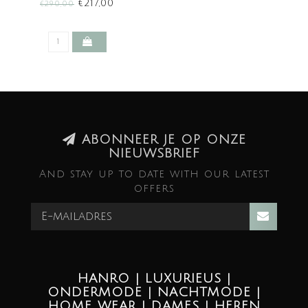
STRIPE (SALE)
€217,00
€290,00
ABONNEER JE OP ONZE
NIEUWSBRIEF
And stay up to date with our latest
offers
HANRO | LUXURIEUS |
ONDERMODE | NACHTMODE |
HOME WEAR | DAMES | HEREN