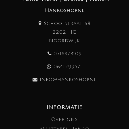
Hanroshop.nl
Schoolstraat 68
2202 HG
Noordwijk
0718873109
0641299571
info@hanroshop.nl
INFORMATIE
Over ons