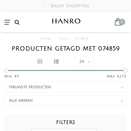
Enjoy Shopping
0
Home
/
Tags
/
074859
PRODUCTEN GETAGD MET 074859
Min: €
0
Max: €
250
FILTERS