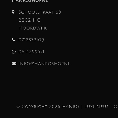
Hanroshop.nl
Schoolstraat 68
2202 HG
Noordwijk
0718873109
0641299571
info@hanroshop.nl
© Copyright 2026 HANRO | Luxurieus | 