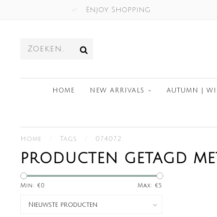
Enjoy Shopping
HOME
NEW ARRIVALS
AUTUMN | WI
Home
/
Tags
/
074072
PRODUCTEN GETAGD MET
Min: €
0
Max: €
5