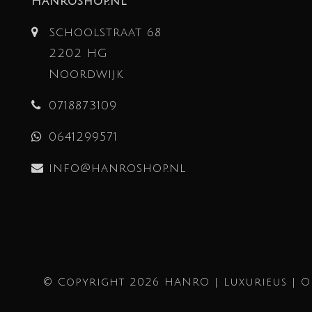
Hanroshop.nl
Schoolstraat 68
2202 HG
Noordwijk
0718873109
0641299571
info@hanroshop.nl
© Copyright 2026 HANRO | Luxurieus | 