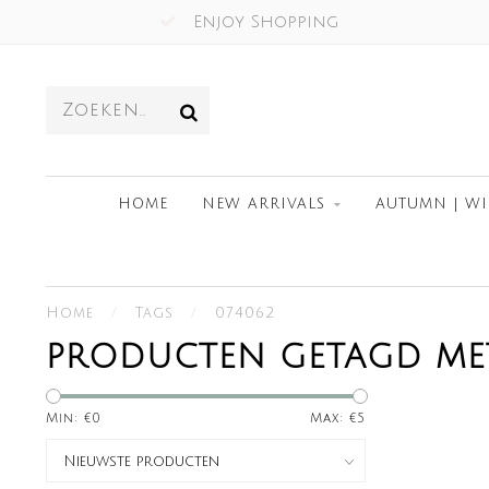
Enjoy Shopping
HOME
NEW ARRIVALS
AUTUMN | WI
Home
/
Tags
/
074062
PRODUCTEN GETAGD MET
Min: €
0
Max: €
5