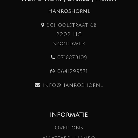
Hanroshop.nl
Schoolstraat 68
2202 HG
Noordwijk
0718873109
0641299571
info@hanroshop.nl
INFORMATIE
Over ons