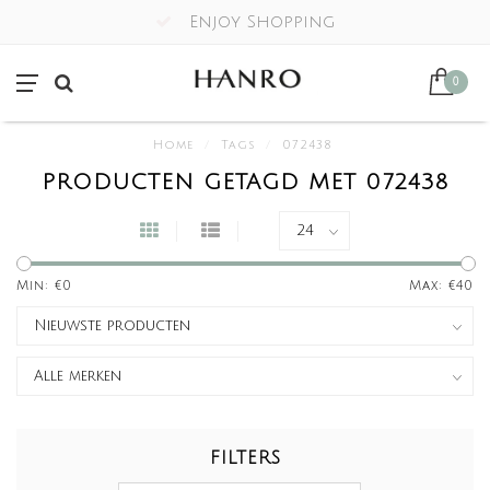
Enjoy Shopping
0
Home
/
Tags
/
072438
PRODUCTEN GETAGD MET 072438
Min: €
0
Max: €
40
FILTERS