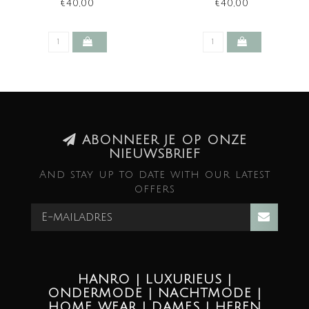
€40,00
€40,00
ABONNEER JE OP ONZE
NIEUWSBRIEF
And stay up to date with our latest
offers
HANRO | LUXURIEUS |
ONDERMODE | NACHTMODE |
HOME WEAR | DAMES | HEREN