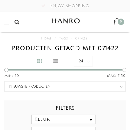
Enjoy Shopping
0
Home
/
Tags
/
071422
PRODUCTEN GETAGD MET 071422
Min: €
0
Max: €
150
FILTERS
Kleur