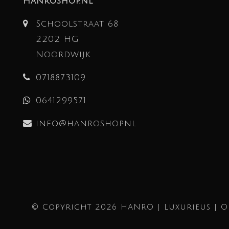
Hanroshop.nl
Schoolstraat 68
2202 HG
Noordwijk
0718873109
0641299571
info@hanroshop.nl
© Copyright 2026 HANRO | Luxurieus | 