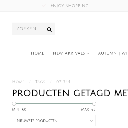
Enjoy Shopping
HOME
NEW ARRIVALS
AUTUMN | WI
Home
/
Tags
/
071344
PRODUCTEN GETAGD MET
Min: €
0
Max: €
5