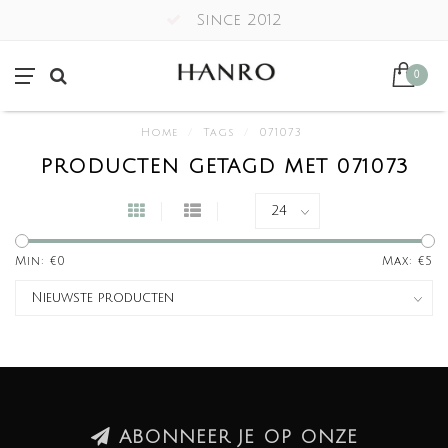
Since 2012
0
Home
/
Tags
/
071073
PRODUCTEN GETAGD MET 071073
Min: €
0
Max: €
5
ABONNEER JE OP ONZE