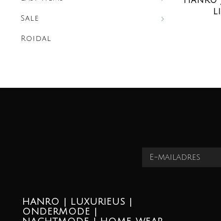
HANRO J
L
Sale
Roidal
HANRO | LUXURIEUS |
ONDERMODE |