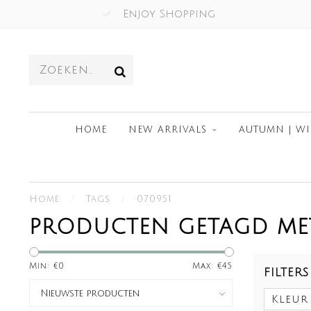
Enjoy Shopping
HOME
NEW ARRIVALS
AUTUMN | WI
Home
/
Tags
/
070951
PRODUCTEN GETAGD MET
Min: €
0
Max: €
45
FILTERS
Kleur