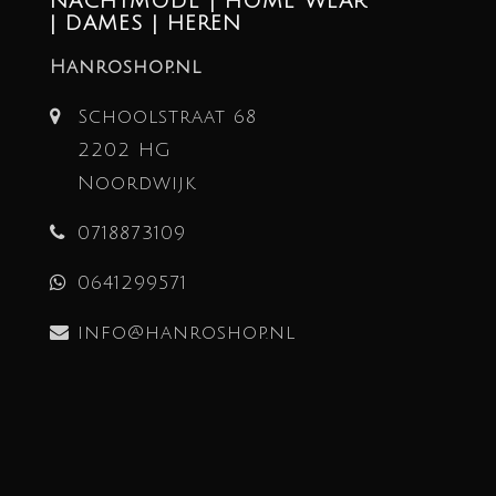
NACHTMODE | HOME WEAR
| DAMES | HEREN
Hanroshop.nl
Schoolstraat 68
2202 HG
Noordwijk
0718873109
0641299571
info@hanroshop.nl