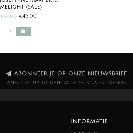
OSEPHINE MAXI BRIEF
IMELIGHT (SALE)
€45,00
€60,00
ABONNEER JE OP ONZE NIEUWSBRIEF
And stay up to date with our latest offers
INFORMATIE