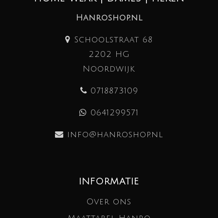
Hanroshop.nl
Schoolstraat 68
2202 HG
Noordwijk
0718873109
0641299571
info@hanroshop.nl
INFORMATIE
Over ons