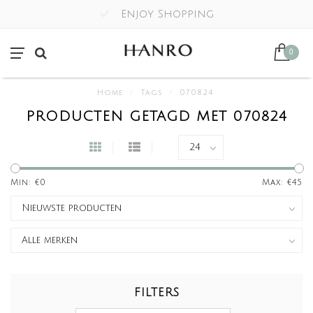
Enjoy Shopping
0
Home
/
Tags
/
070824
PRODUCTEN GETAGD MET 070824
Min: €
0
Max: €
45
FILTERS