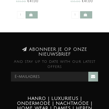
(SALE)
€41,00
€41,00
€55,00
€55,00
ABONNEER JE OP ONZE
NIEUWSBRIEF
And stay up to date with our latest
offers
HANRO | LUXURIEUS |
ONDERMODE | NACHTMODE |
HOME WEAR | DAMES | HEREN