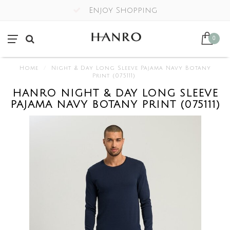
Enjoy Shopping
0
Home
/
Night & Day Long Sleeve Pajama Navy Botany
Print (075111)
HANRO NIGHT & DAY LONG SLEEVE
PAJAMA NAVY BOTANY PRINT (075111)