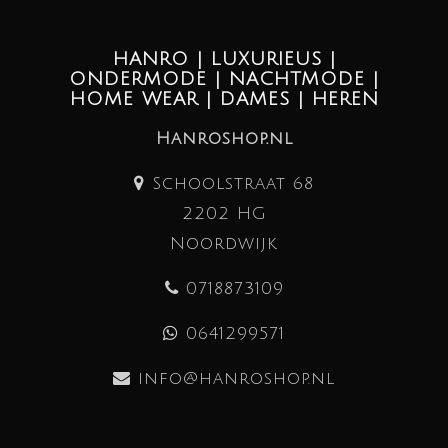
HANRO | LUXURIEUS |
ONDERMODE | NACHTMODE |
HOME WEAR | DAMES | HEREN
Hanroshop.nl
Schoolstraat 68
2202 HG
Noordwijk
0718873109
0641299571
info@hanroshop.nl