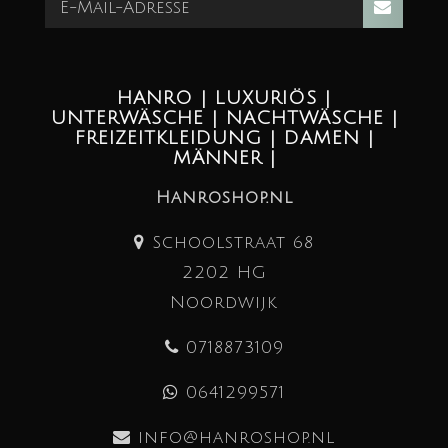
HANRO | LUXURIÖS |
UNTERWÄSCHE | NACHTWÄSCHE |
FREIZEITKLEIDUNG | DAMEN |
MÄNNER |
Hanroshop.nl
Schoolstraat 68
2202 HG
Noordwijk
0718873109
0641299571
info@hanroshop.nl