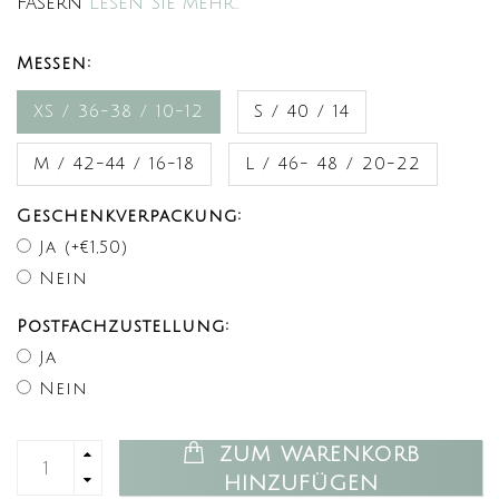
Fasern
Lesen Sie mehr..
Messen:
XS / 36-38 / 10-12
S / 40 / 14
M / 42-44 / 16-18
L / 46- 48 / 20-22
Geschenkverpackung:
Ja (+€1,50)
Nein
Postfachzustellung:
Ja
Nein
ZUM WARENKORB
HINZUFÜGEN