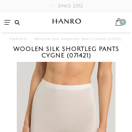
Since 2012
0
Startseite
/
Woolen Silk Shortleg Pants Cygne (071421)
WOOLEN SILK SHORTLEG PANTS
CYGNE (071421)