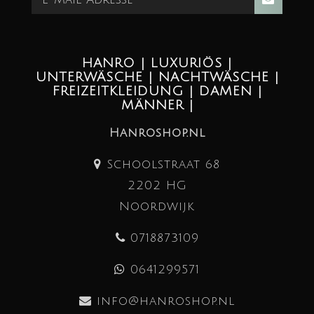
HANRO | LUXURIÖS |
UNTERWÄSCHE | NACHTWÄSCHE |
FREIZEITKLEIDUNG | DAMEN |
MÄNNER |
Hanroshop.nl
Schoolstraat 68
2202 HG
Noordwijk
0718873109
0641299571
info@hanroshop.nl