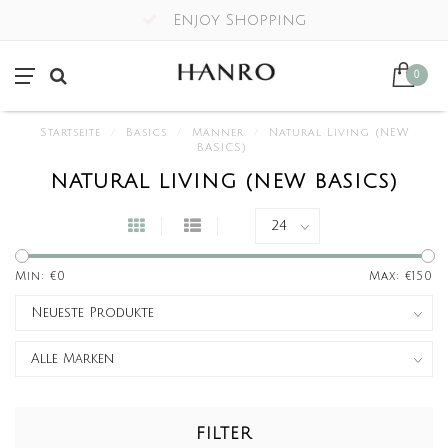
Enjoy Shopping
0
Startseite
/
Basics
/
Männer
/
Natural Living (NEW
BASICS)
NATURAL LIVING (NEW BASICS)
Min: €
0
Max: €
150
FILTER