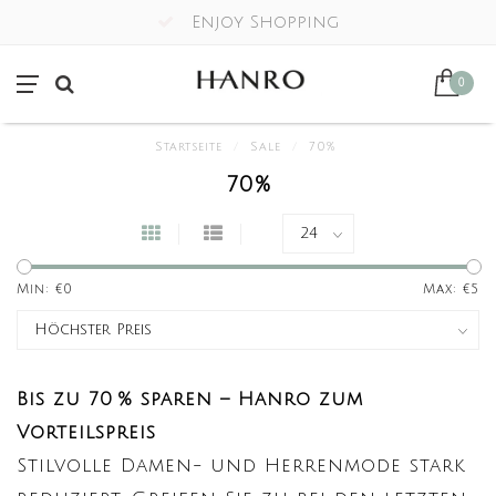
Enjoy Shopping
0
Startseite
/
Sale
/
70%
70%
Min: €
0
Max: €
5
Bis zu 70 % sparen – Hanro zum
Vorteilspreis
Stilvolle Damen- und Herrenmode stark