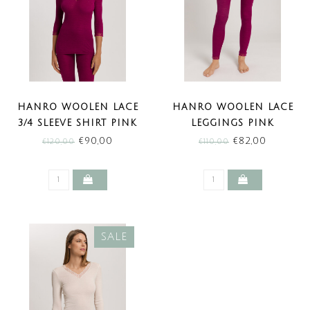
HANRO WOOLEN LACE
HANRO WOOLEN LACE
3/4 SLEEVE SHIRT PINK
LEGGINGS PINK
TOURMALINE (SALE)
TOURMALINE (SALE)
€90,00
€82,00
€120,00
€110,00
SALE