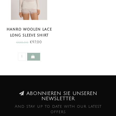
HANRO WOOLEN LACE
LONG SLEEVE SHIRT
MISTY WHITE (SALE)
€97,00
€130,00
ABONNIEREN SIE UNSEREN
NEWSLETTER
And stay up to date with our latest
offers