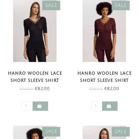
SALE
SALE
HANRO WOOLEN LACE
HANRO WOOLEN LACE
SHORT SLEEVE SHIRT
SHORT SLEEVE SHIRT
BLACK (SALE)
VIVID BROWN (SALE)
€82,00
€82,00
€110,00
€110,00
SALE
SALE