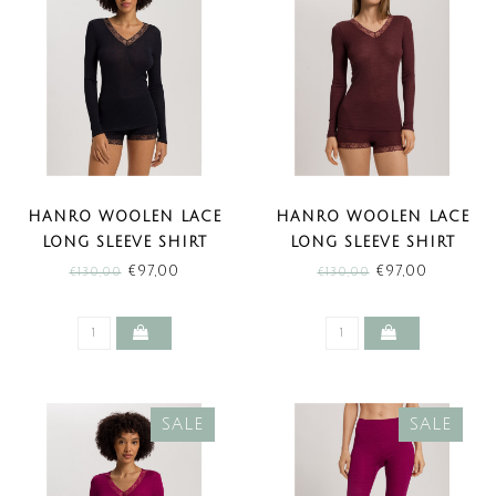
HANRO WOOLEN LACE
HANRO WOOLEN LACE
LONG SLEEVE SHIRT
LONG SLEEVE SHIRT
BLACK (SALE)
VIVID BROWN (SALE)
€97,00
€97,00
€130,00
€130,00
SALE
SALE