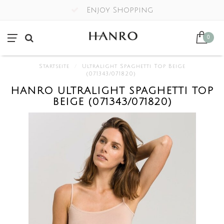
Enjoy Shopping
0
Startseite
/
Ultralight Spaghetti Top Beige
(071343/071820)
HANRO ULTRALIGHT SPAGHETTI TOP
BEIGE (071343/071820)