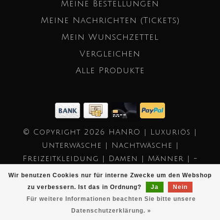
Meine Bestellungen
Meine Nachrichten (Tickets)
Mein Wunschzettel
Vergleichen
Alle Produkte
© Copyright 2026 HANRO | Luxuriös |
Unterwäsche | Nachtwäsche |
Freizeitkleidung | Damen | Männer | -
Powered by
Lightspeed
- Theme by
Wir benutzen Cookies nur für interne Zwecke um den Webshop
Dyvelopment
zu verbessern. Ist das in Ordnung?
Ja
Nein
Für weitere Informationen beachten Sie bitte unsere
Datenschutzerklärung. »