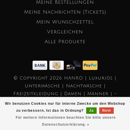
Meine Bestellungen
Meine Nachrichten (Tickets)
Mein Wunschzettel
Vergleichen
Alle Produkte
© Copyright 2026 HANRO | Luxuriös |
Unterwäsche | Nachtwäsche |
Freizeitkleidung | Damen | Männer | -
Powered by
Lightspeed
- Theme by
Wir benutzen Cookies nur für interne Zwecke um den Webshop
Dyvelopment
zu verbessern. Ist das in Ordnung?
Ja
Nein
Für weitere Informationen beachten Sie bitte unsere
Datenschutzerklärung. »