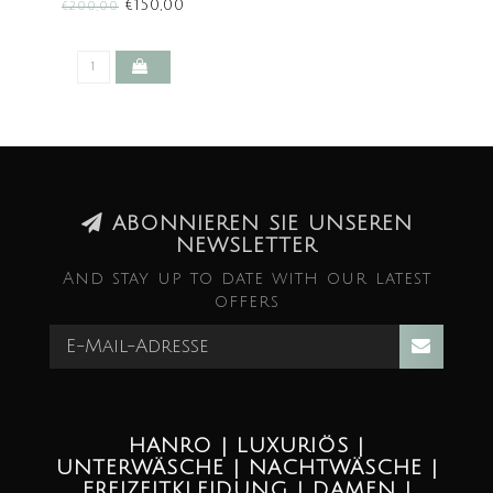
(SALE)
€150,00
€200,00
ABONNIEREN SIE UNSEREN
NEWSLETTER
And stay up to date with our latest
offers
HANRO | LUXURIÖS |
UNTERWÄSCHE | NACHTWÄSCHE |
FREIZEITKLEIDUNG | DAMEN |