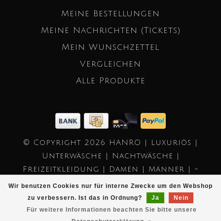
Meine Bestellungen
Meine Nachrichten (Tickets)
Mein Wunschzettel
Vergleichen
Alle Produkte
© Copyright 2026 HANRO | Luxuriös |
Unterwäsche | Nachtwäsche |
Freizeitkleidung | Damen | Männer | -
Powered by
Lightspeed
- Theme by
Wir benutzen Cookies nur für interne Zwecke um den Webshop
Dyvelopment
zu verbessern. Ist das in Ordnung?
Ja
Nein
Für weitere Informationen beachten Sie bitte unsere