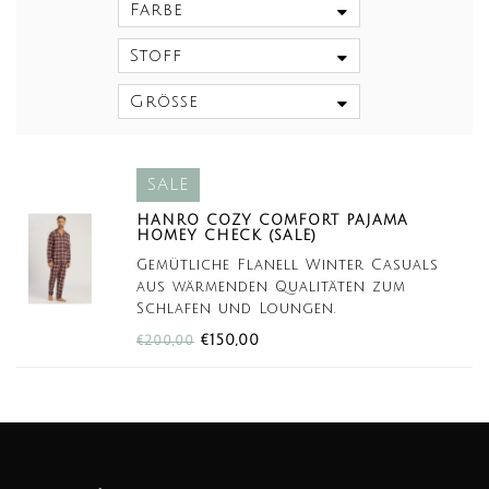
Farbe
Stoff
Größe
SALE
HANRO COZY COMFORT PAJAMA
HOMEY CHECK (SALE)
Gemütliche Flanell Winter Casuals
aus wärmenden Qualitäten zum
Schlafen und Loungen.
Nachhaltig: Baumwollanteil aus GRS-
€150,00
€200,00
zertifizierten recycelten Fasern.
Perfekt für zuhause oder unterwegs.