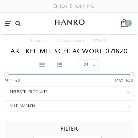
Enjoy Shopping
0
Startseite
/
Schlagworte
/
071820
ARTIKEL MIT SCHLAGWORT 071820
Min: €
0
Max: €
30
FILTER