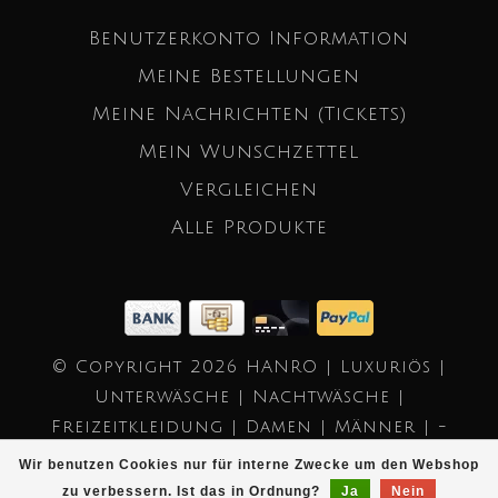
Benutzerkonto Information
Meine Bestellungen
Meine Nachrichten (Tickets)
Mein Wunschzettel
Vergleichen
Alle Produkte
© Copyright 2026 HANRO | Luxuriös |
Unterwäsche | Nachtwäsche |
Freizeitkleidung | Damen | Männer | -
Powered by
Lightspeed
- Theme by
Wir benutzen Cookies nur für interne Zwecke um den Webshop
Dyvelopment
zu verbessern. Ist das in Ordnung?
Ja
Nein