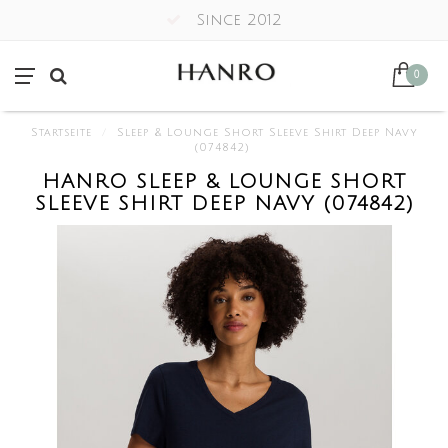
Since 2012
0
Startseite
/
Sleep & Lounge Short Sleeve Shirt Deep Navy
(074842)
HANRO SLEEP & LOUNGE SHORT
SLEEVE SHIRT DEEP NAVY (074842)