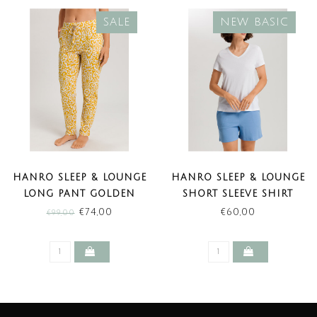
SALE
NEW BASIC
HANRO SLEEP & LOUNGE
HANRO SLEEP & LOUNGE
LONG PANT GOLDEN
SHORT SLEEVE SHIRT
ORNAMENT (SALE)
WHITE (NEW BASIC)
€74,00
€60,00
€99,00