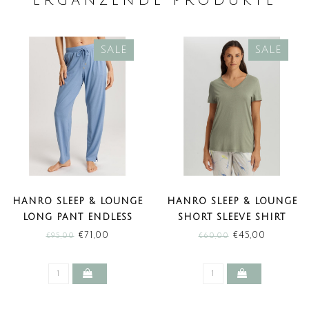
ERGÄNZENDE PRODUKTE
SALE
SALE
HANRO SLEEP & LOUNGE
HANRO SLEEP & LOUNGE
LONG PANT ENDLESS
SHORT SLEEVE SHIRT
BLUE (SALE)
CHRYSTAL GREEN (SALE)
€71,00
€45,00
€95,00
€60,00