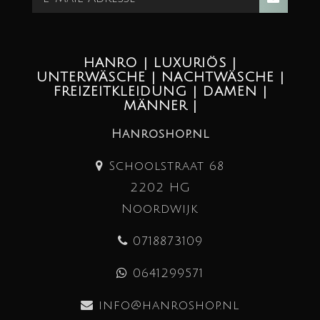
HANRO | LUXURIÖS |
UNTERWÄSCHE | NACHTWÄSCHE |
FREIZEITKLEIDUNG | DAMEN |
MÄNNER |
Hanroshop.nl
Schoolstraat 68
2202 HG
Noordwijk
0718873109
0641299571
info@hanroshop.nl