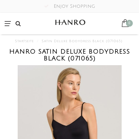
Enjoy Shopping
0
Startseite
/
Satin Deluxe Bodydress Black (071065)
HANRO SATIN DELUXE BODYDRESS
BLACK (071065)