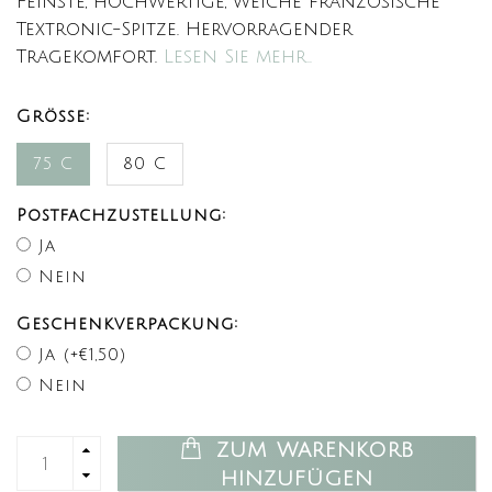
Feinste, hochwertige, weiche französische
Textronic-Spitze. Hervorragender
Tragekomfort.
Lesen Sie mehr..
Größe:
75 C
80 C
Postfachzustellung:
Ja
Nein
Geschenkverpackung:
Ja (+€1,50)
Nein
ZUM WARENKORB
HINZUFÜGEN