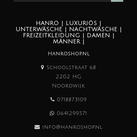
HANRO | LUXURIÖS |
UNTERWÄSCHE | NACHTWÄSCHE |
FREIZEITKLEIDUNG | DAMEN |
MÄNNER |
Hanroshop.nl
Schoolstraat 68
2202 HG
Noordwijk
0718873109
0641299571
info@hanroshop.nl