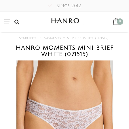
Since 2012
0
Startseite
/
Moments Mini Brief White (071515)
HANRO MOMENTS MINI BRIEF
WHITE (071515)