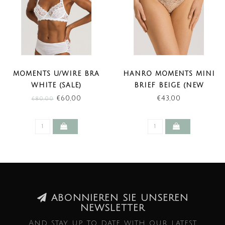
MOMENTS U/WIRE BRA
HANRO MOMENTS MINI
WHITE (SALE)
BRIEF BEIGE (NEW
BASIC)
€60,00
€43,00
€80,00
ABONNIEREN SIE UNSEREN
NEWSLETTER
And stay up to date with our latest