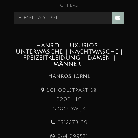
offers
HANRO | LUXURIÖS |
UNTERWÄSCHE | NACHTWÄSCHE |
FREIZEITKLEIDUNG | DAMEN |
MÄNNER |
Hanroshop.nl
Schoolstraat 68
2202 HG
Noordwijk
0718873109
0641299571