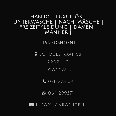
HANRO | LUXURIÖS |
UNTERWÄSCHE | NACHTWÄSCHE |
FREIZEITKLEIDUNG | DAMEN |
MÄNNER |
Hanroshop.nl
Schoolstraat 68
2202 HG
Noordwijk
0718873109
0641299571
info@hanroshop.nl