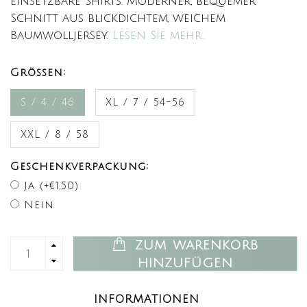
einsetzbare Shirts. Moderner, bequemer
Schnitt aus blickdichtem, weichem
Baumwolljersey.
Lesen Sie mehr..
Größen:
S / 4 / 46
XL / 7 / 54-56
XXL / 8 / 58
Geschenkverpackung:
Ja (+€1,50)
Nein
ZUM WARENKORB
HINZUFÜGEN
INFORMATIONEN