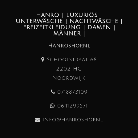
HANRO | LUXURIÖS |
UNTERWÄSCHE | NACHTWÄSCHE |
FREIZEITKLEIDUNG | DAMEN |
MÄNNER |
Hanroshop.nl
Schoolstraat 68
2202 HG
Noordwijk
0718873109
0641299571
info@hanroshop.nl