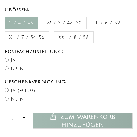
Größen:
S / 4 / 46
M / 5 / 48-50
L / 6 / 52
XL / 7 / 54-56
XXL / 8 / 58
Postfachzustellung:
Ja
Nein
Geschenkverpackung:
Ja (+€1,50)
Nein
ZUM WARENKORB
HINZUFÜGEN