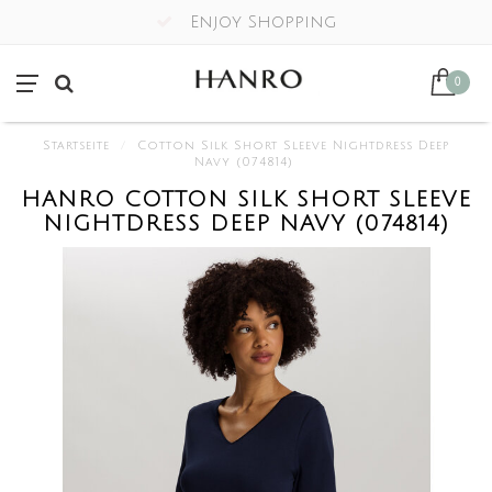
Enjoy Shopping
0
Startseite
/
Cotton Silk Short Sleeve Nightdress Deep
Navy (074814)
HANRO COTTON SILK SHORT SLEEVE
NIGHTDRESS DEEP NAVY (074814)