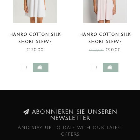
HANRO COTTON SILK
HANRO COTTON SILK
SHORT SLEEVE
SHORT SLEEVE
NIGHTDRESS WHITE
NIGHTDRESS HONEYDEW
€120,00
€90,00
€120,00
(NEW BASIC)
(SALE)
ABONNIEREN SIE UNSEREN
NEWSLETTER
And stay up to date with our latest
offers