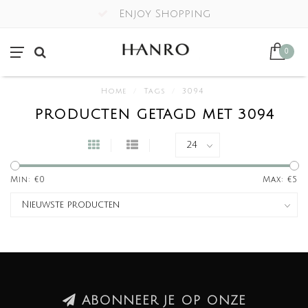
Enjoy Shopping
0
Home
/
Tags
/
3094
PRODUCTEN GETAGD MET 3094
Min: €
0
Max: €
5
ABONNEER JE OP ONZE