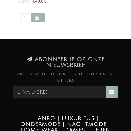
€48,00
€65,00
ABONNEER JE OP ONZE
NIEUWSBRIEF
And stay up to date with our latest
offers
HANRO | LUXURIEUS |
ONDERMODE | NACHTMODE |
HOME WEAR | DAMES | HEREN