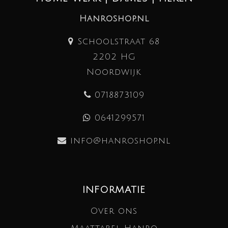
Hanroshop.nl
Schoolstraat 68
2202 HG
Noordwijk
0718873109
0641299571
info@hanroshop.nl
INFORMATIE
Over ons