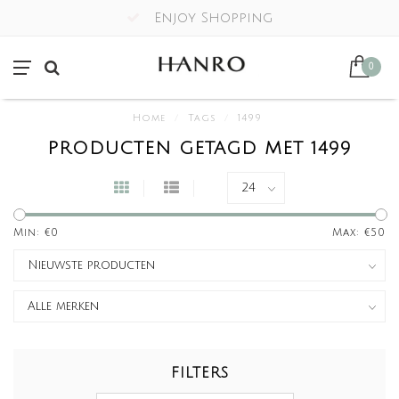
Enjoy Shopping
0
Home
/
Tags
/
1499
PRODUCTEN GETAGD MET 1499
Min: €
0
Max: €
50
FILTERS