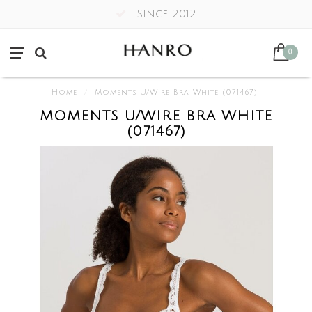
Since 2012
0
Home
/
Moments U/Wire Bra White (071467)
MOMENTS U/WIRE BRA WHITE
(071467)