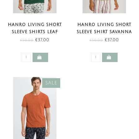
HANRO LIVING SHORT
HANRO LIVING SHORT
SLEEVE SHIRTS LEAF
SLEEVE SHIRT SAVANNA
GREEN (SALE)
(SALE)
€37,00
€37,00
€50,00
€50,00
SALE