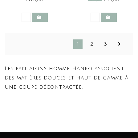
€120,00
€90,00
€120,00
(SALE)
1
2
3
Les pantalons homme Hanro associent
des matières douces et haut de gamme à
une coupe décontractée.