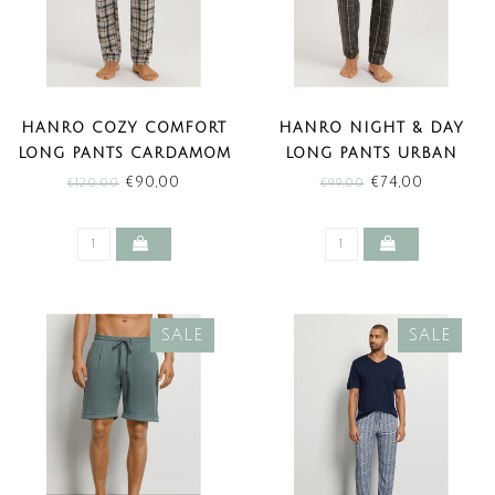
HANRO COZY COMFORT
HANRO NIGHT & DAY
LONG PANTS CARDAMOM
LONG PANTS URBAN
CHECK (SALE)
CHECK (SALE)
€90,00
€74,00
€120,00
€99,00
SALE
SALE