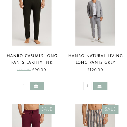
HANRO CASUALS LONG
HANRO NATURAL LIVING
PANTS EARTHY INK
LONG PANTS GREY
MELANGE (SALE)
MELANGE (NEW BASICS)
€90,00
€120,00
€120,00
SALE
SALE