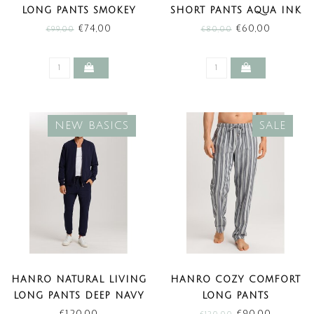
LONG PANTS SMOKEY
SHORT PANTS AQUA INK
BLUE STRIPE (SALE)
LEAVES (SALE)
€74,00
€60,00
€99,00
€80,00
NEW BASICS
SALE
HANRO NATURAL LIVING
HANRO COZY COMFORT
LONG PANTS DEEP NAVY
LONG PANTS
(NEW BASICS)
MOONLIGHT STRIPE