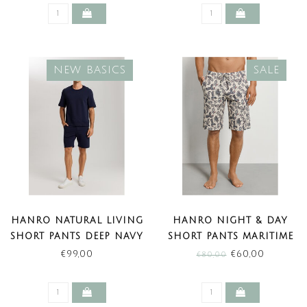
NEW BASICS
SALE
HANRO NATURAL LIVING
HANRO NIGHT & DAY
SHORT PANTS DEEP NAVY
SHORT PANTS MARITIME
(NEW BASICS)
PAISLEY (SALE)
€99,00
€60,00
€80,00