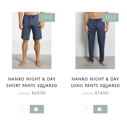
SALE
SALE
HANRO NIGHT & DAY
HANRO NIGHT & DAY
SHORT PANTS SQUARED
LONG PANTS SQUARED
HARMONY (SALE)
HARMONY (SALE)
€60,00
€74,00
€80,00
€99,00