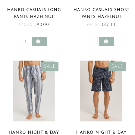
HANRO CASUALS LONG
HANRO CASUALS SHORT
PANTS HAZELNUT
PANTS HAZELNUT
MELANGE (SALE)
MELANGE (SALE)
€90,00
€67,00
€120,00
€90,00
SALE
SALE
HANRO NIGHT & DAY
HANRO NIGHT & DAY