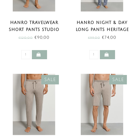
HANRO TRAVELWEAR
HANRO NIGHT & DAY
SHORT PANTS STUDIO
LONG PANTS HERITAGE
GREEN (SALE)
TILES (SALE)
€90,00
€74,00
€120,00
€99,00
SALE
SALE