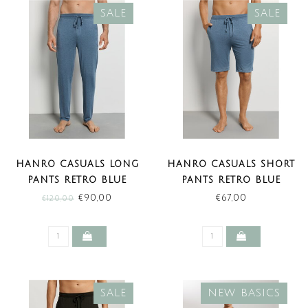
SALE
SALE
HANRO CASUALS LONG
HANRO CASUALS SHORT
PANTS RETRO BLUE
PANTS RETRO BLUE
MELANGE (SALE)
MELANGE (SALE)
€90,00
€67,00
€120,00
SALE
NEW BASICS