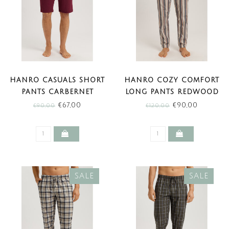
HANRO CASUALS SHORT
HANRO COZY COMFORT
PANTS CARBERNET
LONG PANTS REDWOOD
MELANGE (SALE)
STRIPE (SALE)
€67,00
€90,00
€90,00
€120,00
SALE
SALE