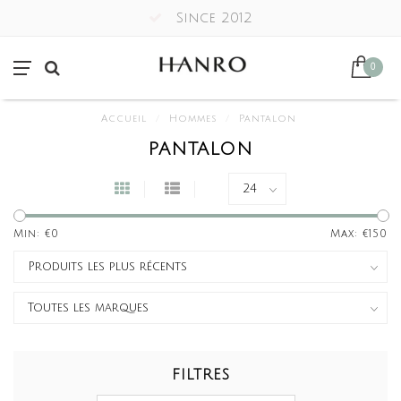
Since 2012
0
Accueil
/
Hommes
/
Pantalon
PANTALON
Min: €
0
Max: €
150
FILTRES