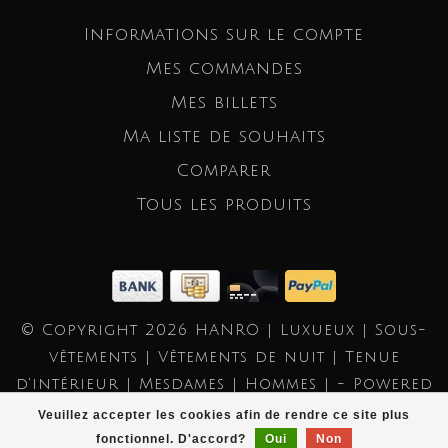
Informations sur le compte
Mes commandes
Mes billets
Ma liste de souhaits
Comparer
Tous les produits
© Copyright 2026 HANRO | Luxueux | Sous-
vêtements | Vêtements de nuit | Tenue
d'intérieur | Mesdames | Hommes | - Powered
by
Lightspeed
- Theme by
Dyvelopment
Veuillez accepter les cookies afin de rendre ce site plus
fonctionnel. D'accord?
Oui
Non