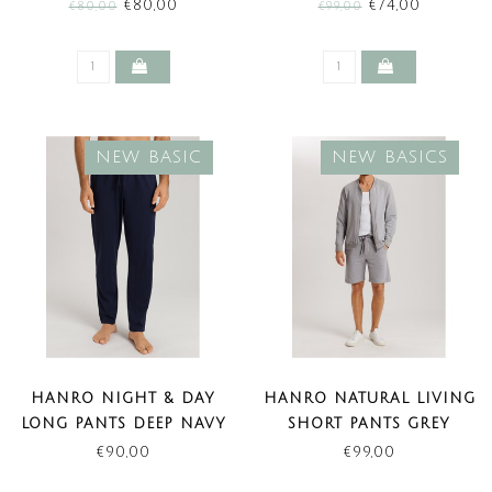
(NEW TREND)
PETALS (SALE)
€80,00
€74,00
€80,00
€99,00
NEW BASIC
NEW BASICS
HANRO NIGHT & DAY
HANRO NATURAL LIVING
LONG PANTS DEEP NAVY
SHORT PANTS GREY
(NEW BASIC)
MELANGE (NEW BASICS)
€90,00
€99,00