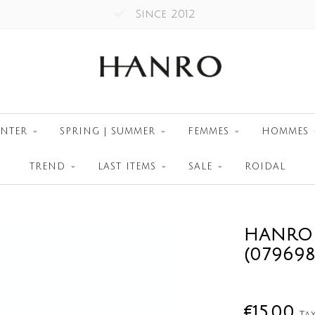
Since 2012
INTER
SPRING | SUMMER
FEMMES
HOMMES
TREND
LAST ITEMS
SALE
ROIDAL
HANRO 
(079698
€15,00
Ta