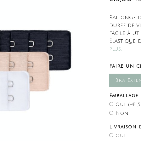
Rallonge d
durée de v
Facile à ut
Élastique,
plus..
Faire un c
Bra Exte
Emballage 
Oui (+€1,5
Non
Livraison d
Oui