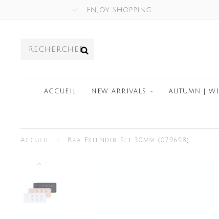
Enjoy Shopping
ACCUEIL
NEW ARRIVALS
AUTUMN | W
Accueil
/
Bra Extender Set 30mm (079698)