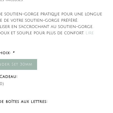
e soutien-gorge pratique pour une longue
ie de votre soutien-gorge préféré.
iliser en s'accrochant au soutien-gorge.
 doux et souple pour plus de confort.
Lire
hoix:
*
nder Set 30mm
Cadeau:
0)
e boîtes aux lettres: