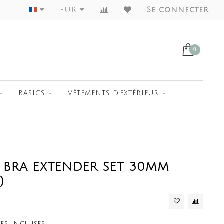
EUR
Worldwide Shipment
Se connecter
0
BASICS
VÊTEMENTS D'EXTÉRIEUR
BRA EXTENDER SET 30MM
)
xes incluses