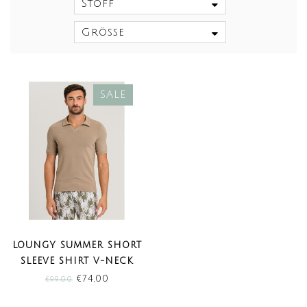
Stoff
Größe
SALE
LOUNGY SUMMER SHORT
SLEEVE SHIRT V-NECK
COIN (SALE)
€74,00
€99,00