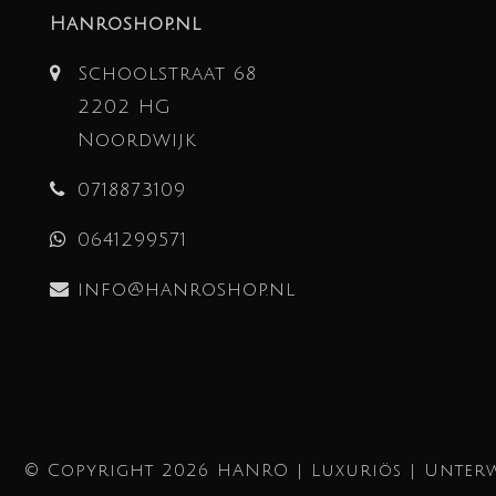
Hanroshop.nl
Schoolstraat 68
2202 HG
Noordwijk
0718873109
0641299571
info@hanroshop.nl
© Copyright 2026 HANRO | Luxuriös | Unterw