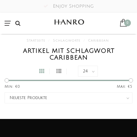
Enjoy Shopping
0
Startseite
/
Schlagworte
/
Caribbean
ARTIKEL MIT SCHLAGWORT
CARIBBEAN
Min: €
0
Max: €
5