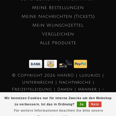
Meine Bestellungen
Meine Nachrichten (Tickets)
Mein Wunschzettel
Vergleichen
Alle Produkte
© Copyright 2026 HANRO | Luxuriös |
Unterwäsche | Nachtwäsche |
Freizeitkleidung | Damen | Männer | -
Powered by
Lightspeed
- Theme by
Wir benutzen Cookies nur für interne Zwecke um den Webshop
Dyvelopment
zu verbessern. Ist das in Ordnung?
Ja
Nein
Für weitere Informationen beachten Sie bitte unsere