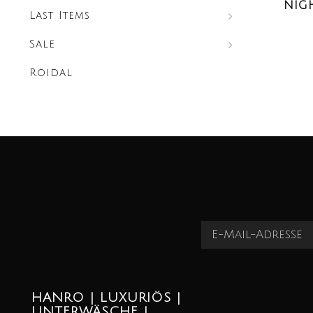
NIG
Last Items
MELA
Sale
Roidal
HANRO | LUXURIÖS |
UNTERWÄSCHE |