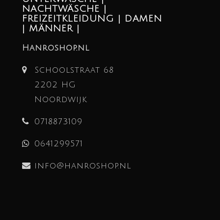
NACHTWÄSCHE |
FREIZEITKLEIDUNG | DAMEN
| MÄNNER |
Hanroshop.nl
Schoolstraat 68
2202 HG
Noordwijk
0718873109
0641299571
info@hanroshop.nl