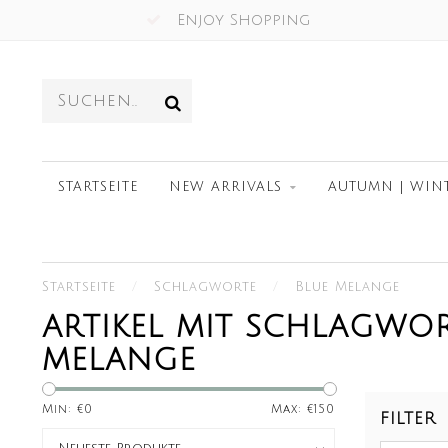
Enjoy Shopping
STARTSEITE
NEW ARRIVALS
AUTUMN | WIN
Startseite
/
Schlagworte
/
Blue Melange
ARTIKEL MIT SCHLAGWOR
MELANGE
Min: €
0
Max: €
150
FILTER