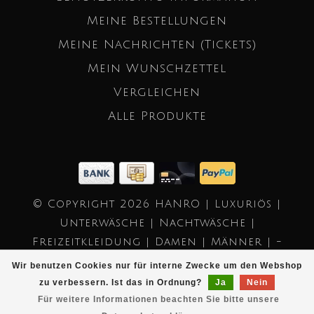
Meine Bestellungen
Meine Nachrichten (Tickets)
Mein Wunschzettel
Vergleichen
Alle Produkte
© Copyright 2026 HANRO | Luxuriös |
Unterwäsche | Nachtwäsche |
Freizeitkleidung | Damen | Männer | -
Powered by
Lightspeed
- Theme by
Wir benutzen Cookies nur für interne Zwecke um den Webshop
Dyvelopment
zu verbessern. Ist das in Ordnung?
Ja
Nein
Für weitere Informationen beachten Sie bitte unsere