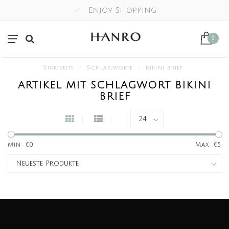
Enjoy Shopping
0
Startseite
/
Schlagworte
/
bikini brief
ARTIKEL MIT SCHLAGWORT BIKINI
BRIEF
Min: €
0
Max: €
5