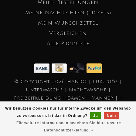
Meine Bestellungen
Meine Nachrichten (Tickets)
Mein Wunschzettel
Vergleichen
Alle Produkte
© Copyright 2026 HANRO | Luxuriös |
Unterwäsche | Nachtwäsche |
Freizeitkleidung | Damen | Männer | -
Powered by
Lightspeed
- Theme by
Wir benutzen Cookies nur für interne Zwecke um den Webshop
Dyvelopment
zu verbessern. Ist das in Ordnung?
Ja
Nein
Für weitere Informationen beachten Sie bitte unsere
Datenschutzerklärung. »