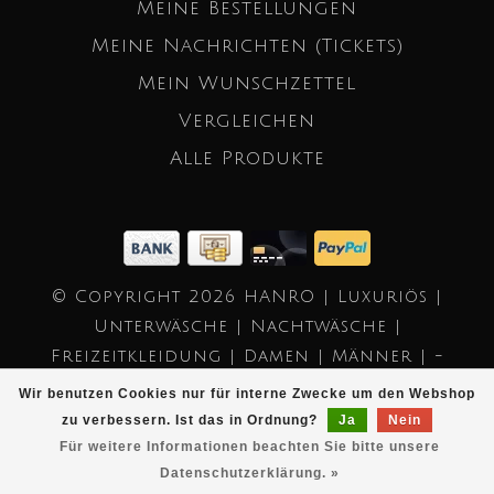
Meine Bestellungen
Meine Nachrichten (Tickets)
Mein Wunschzettel
Vergleichen
Alle Produkte
© Copyright 2026 HANRO | Luxuriös |
Unterwäsche | Nachtwäsche |
Freizeitkleidung | Damen | Männer | -
Powered by
Lightspeed
- Theme by
Wir benutzen Cookies nur für interne Zwecke um den Webshop
Dyvelopment
zu verbessern. Ist das in Ordnung?
Ja
Nein
Für weitere Informationen beachten Sie bitte unsere
Datenschutzerklärung. »